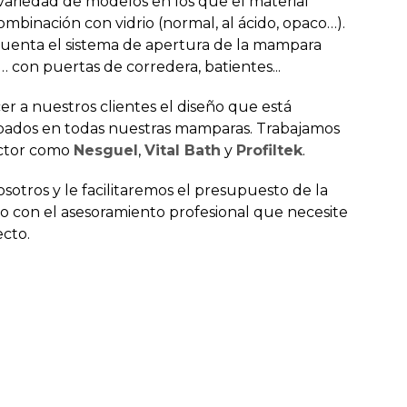
ariedad de modelos en los que el material
combinación con vidrio (normal, al ácido, opaco…).
uenta el sistema de apertura de la mampara
 con puertas de corredera, batientes...
er a nuestros clientes el diseño que está
bados en todas nuestras mamparas. Trabajamos
ector como
Nesguel
,
Vital Bath
y
Profiltek
.
otros y le facilitaremos el presupuesto de la
o con el asesoramiento profesional que necesite
ecto.